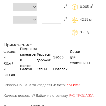
2
3
м
0.065
м
3
м
42.25
кг
3
шт/уп.
Применение:
Подшивка
Фасады
Доски
карнизов
Террасы,
и
Забор
для
и
дорожки
стены
столешницы
Кухня
свесов
и
Балкон
Стены
Потолок
ванная
Справочно, цена за квадратный метр:
551 ₽/м2
Хочешь дешевле? Зайди на страницу
РАСПРОДАЖА