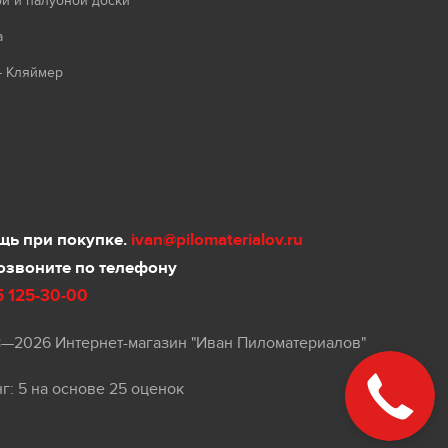
й и палубной доски
а
- Кляймер
ь при покупке.
ivan@pilomaterialov.ru
озвоните по телефону
5 125-30-00
8—2026 Интернет-магазин "Иван Пиломатериалов"
нг:
5
на основе
25
оценок