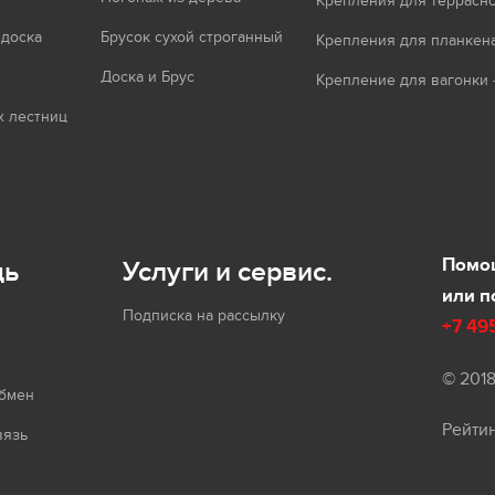
Крепления для террасно
 доска
Брусок сухой строганный
Крепления для планкен
Доска и Брус
Крепление для вагонки 
 лестниц
Помощ
щь
Услуги и сервис.
или п
Подписка на рассылку
+7 49
© 201
обмен
Рейти
вязь