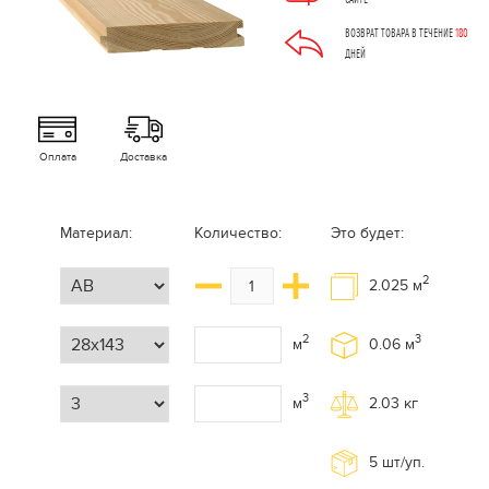
ВОЗВРАТ ТОВАРА В ТЕЧЕНИЕ
180
ДНЕЙ
Оплата
Доставка
Материал:
Количество:
Это будет:
2
2.025
м
2
3
м
0.06
м
3
м
2.03
кг
5
шт/уп.