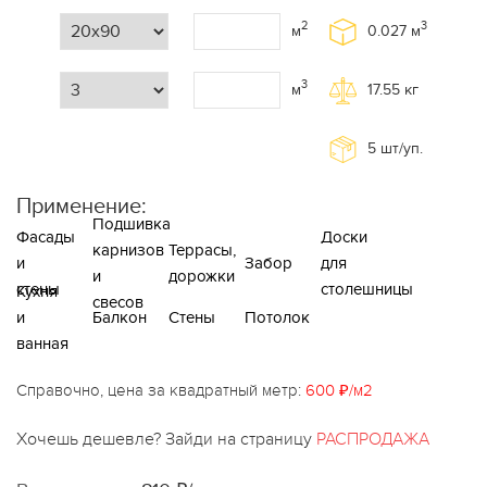
2
3
м
0.027
м
3
м
17.55
кг
5
шт/уп.
Применение:
Подшивка
Фасады
Доски
карнизов
Террасы,
и
Забор
для
и
дорожки
стены
столешницы
Кухня
свесов
и
Балкон
Стены
Потолок
ванная
Справочно, цена за квадратный метр:
600 ₽/м2
Хочешь дешевле? Зайди на страницу
РАСПРОДАЖА