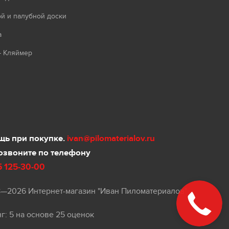
й и палубной доски
а
- Кляймер
ь при покупке.
ivan@pilomaterialov.ru
озвоните по телефону
5 125-30-00
8—2026 Интернет-магазин "Иван Пиломатериалов"
нг:
5
на основе
25
оценок