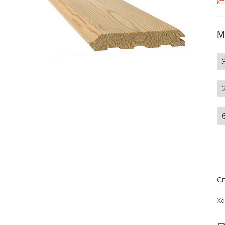
М
Сп
Хо