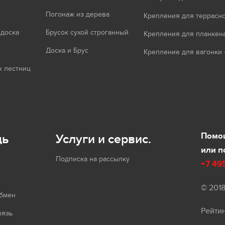
Погонаж из дерева
Крепления для террасно
 доска
Брусок сухой строганный
Крепления для планкен
Доска и Брус
Крепление для вагонки 
 лестниц
Помощ
щь
Услуги и сервис.
или п
Подписка на рассылку
+7 49
© 201
обмен
Рейти
вязь