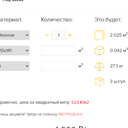
атериал:
Количество:
Это будет:
2
2.025
м
2
3
м
0.042
м
3
м
27.3
кг
3
шт/уп.
равочно, цена за квадратный метр:
523 ₽/м2
чешь дешевле? Зайди на страницу
РАСПРОДАЖА