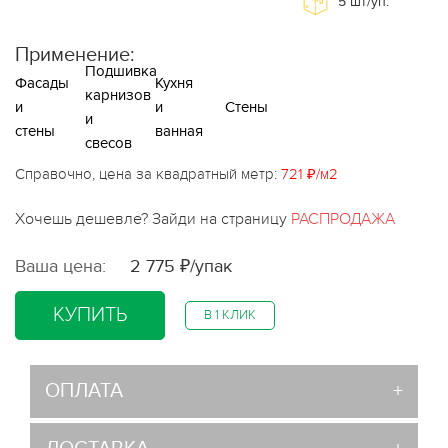
5
шт/уп.
Применение:
Подшивка
Фасады
Кухня
карнизов
и
и
Стены
и
стены
ванная
свесов
Справочно, цена за квадратный метр:
721 ₽/м2
Хочешь дешевле? Зайди на страницу
РАСПРОДАЖА
Ваша цена:
2 775 ₽/упак
КУПИТЬ
В 1 КЛИК
ОПЛАТА