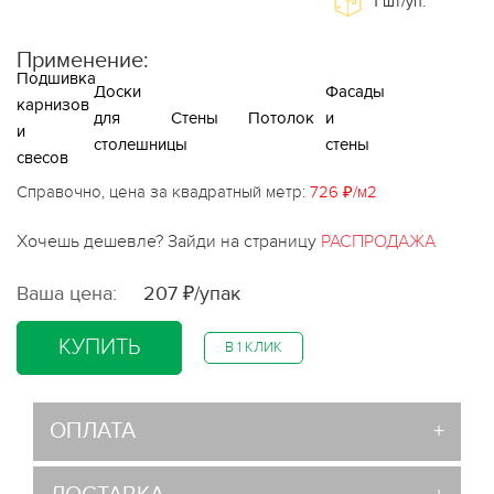
1
шт/уп.
Применение:
Подшивка
Доски
Фасады
карнизов
для
Стены
Потолок
и
и
столешницы
стены
свесов
Справочно, цена за квадратный метр:
726 ₽/м2
Хочешь дешевле? Зайди на страницу
РАСПРОДАЖА
Ваша цена:
207 ₽/упак
КУПИТЬ
В 1 КЛИК
ОПЛАТА