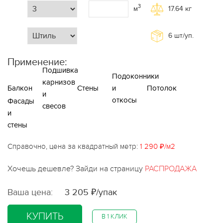
3
м
17.64
кг
6
шт/уп.
Применение:
Подшивка
Подоконники
карнизов
Балкон
Стены
и
Потолок
и
откосы
Фасады
свесов
и
стены
Справочно, цена за квадратный метр:
1 290 ₽/м2
Хочешь дешевле? Зайди на страницу
РАСПРОДАЖА
Ваша цена:
3 205 ₽/упак
КУПИТЬ
В 1 КЛИК