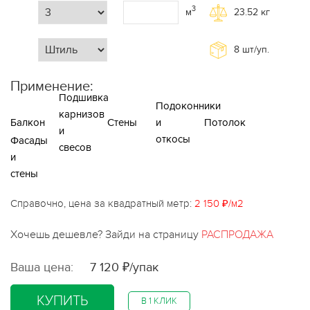
3
м
23.52
кг
8
шт/уп.
Применение:
Подшивка
Подоконники
карнизов
Балкон
Стены
и
Потолок
и
откосы
Фасады
свесов
и
стены
Справочно, цена за квадратный метр:
2 150 ₽/м2
Хочешь дешевле? Зайди на страницу
РАСПРОДАЖА
Ваша цена:
7 120 ₽/упак
КУПИТЬ
В 1 КЛИК