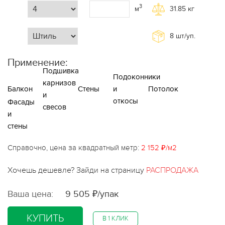
3
м
31.85
кг
8
шт/уп.
Применение:
Подшивка
Подоконники
карнизов
Балкон
Стены
и
Потолок
и
откосы
Фасады
свесов
и
стены
Справочно, цена за квадратный метр:
2 152 ₽/м2
Хочешь дешевле? Зайди на страницу
РАСПРОДАЖА
Ваша цена:
9 505 ₽/упак
КУПИТЬ
В 1 КЛИК