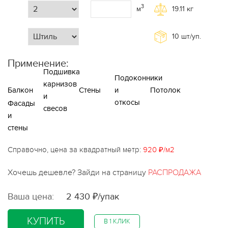
3
м
19.11
кг
10
шт/уп.
Применение:
Подшивка
Подоконники
карнизов
Балкон
Стены
и
Потолок
и
откосы
Фасады
свесов
и
стены
Справочно, цена за квадратный метр:
920 ₽/м2
Хочешь дешевле? Зайди на страницу
РАСПРОДАЖА
Ваша цена:
2 430 ₽/упак
КУПИТЬ
В 1 КЛИК