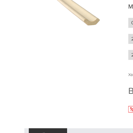
М
Хо
В