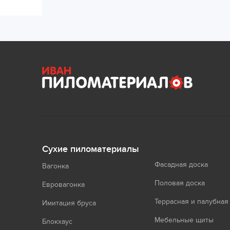
Сухие пиломатериалы
Фасадная доска
Вагонка
Половая доска
Евровагонка
Террасная и палубная
Имитация бруса
Мебельные щиты
Блокхаус