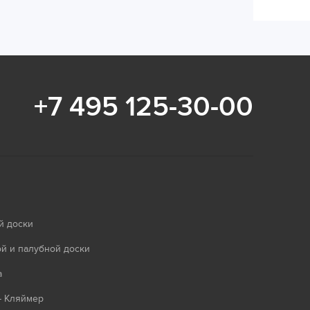
+7 495 125-30-00
й доски
й и палубной доски
а
- Кляймер