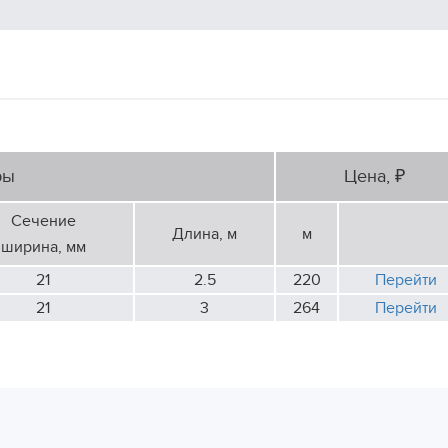
ры
Цена, ₽
Сечение
Длина, м
м
ширина, мм
21
2.5
220
Перейти
21
3
264
Перейти