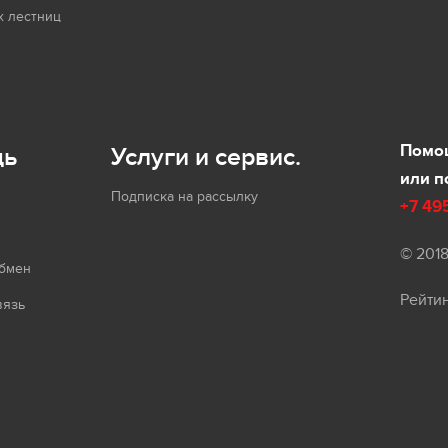
 лестниц
Помощ
щь
Услуги и сервис.
или п
Подписка на рассылку
+7 49
© 201
обмен
Рейти
вязь