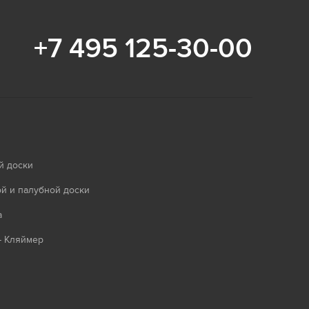
+7 495 125-30-00
й доски
й и палубной доски
а
- Кляймер