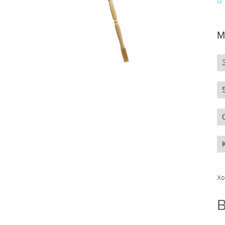
М
Хо
В