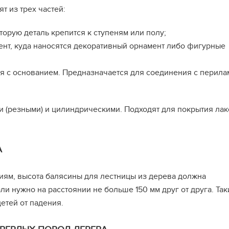
 из трех частей:
торую деталь крепится к ступеням или полу;
ент, куда наносятся декоративный орнамент либо фигурные
ая с основанием. Предназначается для соединения с перила
 (резными) и цилиндрическими. Подходят для покрытия ла
А
ям, высота балясины для лестницы из дерева должна
али нужно на расстоянии не больше 150 мм друг от друга. Та
етей от падения.