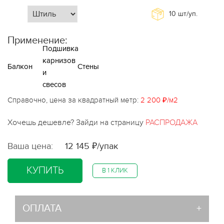
10
шт/уп.
Применение:
Подшивка
карнизов
Балкон
Стены
и
свесов
Справочно, цена за квадратный метр:
2 200 ₽/м2
Хочешь дешевле? Зайди на страницу
РАСПРОДАЖА
Ваша цена:
12 145 ₽/упак
КУПИТЬ
В 1 КЛИК
ОПЛАТА