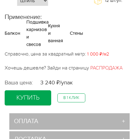
12
шт/уп.
Применение:
Подшивка
Кухня
карнизов
Балкон
и
Стены
и
ванная
свесов
Справочно, цена за квадратный метр:
1 000 ₽/м2
Хочешь дешевле? Зайди на страницу
РАСПРОДАЖА
Ваша цена:
3 240 ₽/упак
КУПИТЬ
В 1 КЛИК
ОПЛАТА