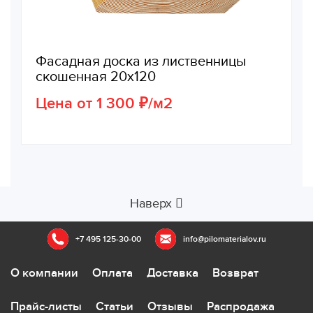
Фасадная доска из лиственницы
скошенная 20х120
Цена от 1 300 ₽/м2
Наверх
+7 495 125-30-00
info@pilomaterialov.ru
О компании
Оплата
Доставка
Возврат
Прайс-листы
Статьи
Отзывы
Распродажа