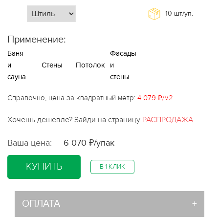
10
шт/уп.
Применение:
Баня
Фасады
и
Стены
Потолок
и
сауна
стены
Справочно, цена за квадратный метр:
4 079 ₽/м2
Хочешь дешевле? Зайди на страницу
РАСПРОДАЖА
Ваша цена:
6 070 ₽/упак
КУПИТЬ
В 1 КЛИК
ОПЛАТА