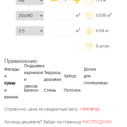
1.75
м
2
3
м
0.035
м
3
м
0.04
кг
5
шт/уп.
Применение:
Подшивка
Фасады
Доски
карнизов
Террасы,
и
Забор
для
и
дорожки
стены
столешницы
Кухня
свесов
и
Балкон
Стены
Потолок
ванная
Справочно, цена за квадратный метр:
1 400 ₽/м2
Хочешь дешевле? Зайди на страницу
РАСПРОДАЖА