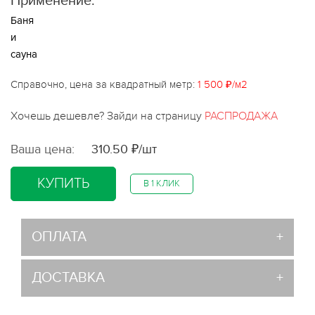
Применение:
Баня
и
сауна
Справочно, цена за квадратный метр:
1 500 ₽/м2
Хочешь дешевле? Зайди на страницу
РАСПРОДАЖА
Ваша цена:
310.50 ₽/шт
КУПИТЬ
В 1 КЛИК
ОПЛАТА
ДОСТАВКА