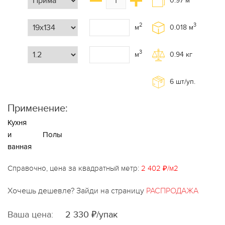
0.97
м
2
3
м
0.018
м
3
м
0.94
кг
6
шт/уп.
Применение:
Кухня
и
Полы
ванная
Справочно, цена за квадратный метр:
2 402 ₽/м2
Хочешь дешевле? Зайди на страницу
РАСПРОДАЖА
Ваша цена:
2 330 ₽/упак