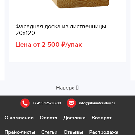
Фасадная доска из лиственницы
20х120
Цена от 2 500 ₽/упак
Наверх
+7 495 125-30-00
info@pilomaterialov.ru
О компании
Оплата
Доставка
Возврат
Прайс-листы
Статьи
Отзывы
Распродажа