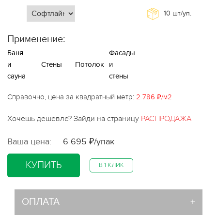
10
шт/уп.
Применение:
Баня
Фасады
и
Стены
Потолок
и
сауна
стены
Справочно, цена за квадратный метр:
2 786 ₽/м2
Хочешь дешевле? Зайди на страницу
РАСПРОДАЖА
Ваша цена:
6 695 ₽/упак
КУПИТЬ
В 1 КЛИК
ОПЛАТА