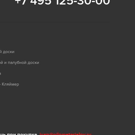
+7 495 125-30-00
й доски
й и палубной доски
а
- Кляймер
ь при покупке.
ivan@pilomaterialov.ru