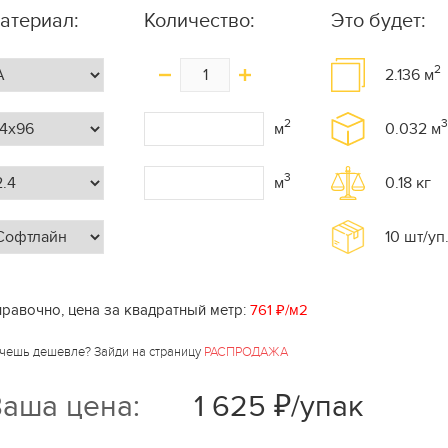
атериал:
Количество:
Это будет:
2
2.136
м
2
3
м
0.032
м
3
м
0.18
кг
10
шт/уп
равочно, цена за квадратный метр:
761 ₽/м2
чешь дешевле? Зайди на страницу
РАСПРОДАЖА
аша цена:
1 625 ₽/упак