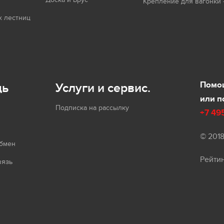
Крепление для вагонки 
 лестниц
Помощ
щь
Услуги и сервис.
или п
Подписка на рассылку
+7 49
© 201
обмен
Рейти
вязь