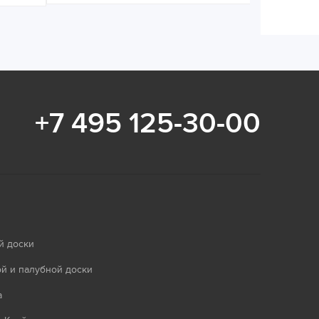
+7 495 125-30-00
й доски
й и палубной доски
а