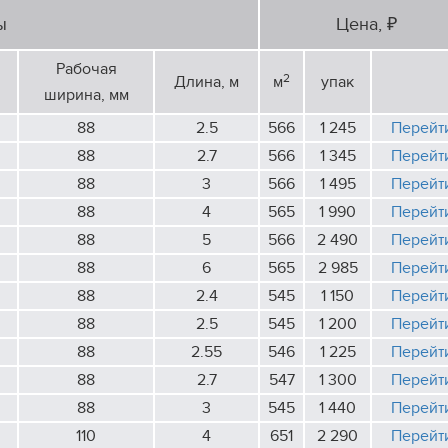
ы
Цена, ₽
Рабочая
2
Длина, м
м
упак
ширина, мм
88
2.5
566
1 245
Перейт
88
2.7
566
1 345
Перейт
88
3
566
1 495
Перейт
88
4
565
1 990
Перейт
88
5
566
2 490
Перейт
88
6
565
2 985
Перейт
88
2.4
545
1 150
Перейт
88
2.5
545
1 200
Перейт
88
2.55
546
1 225
Перейт
88
2.7
547
1 300
Перейт
88
3
545
1 440
Перейт
110
4
651
2 290
Перейт