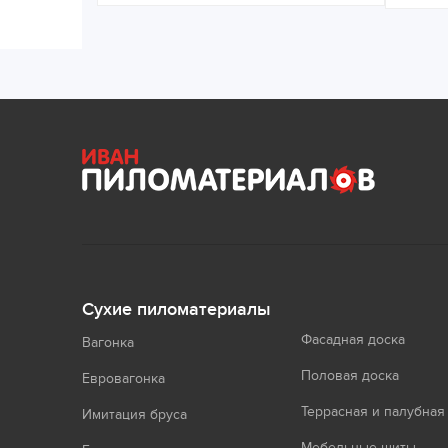
Сухие пиломатериалы
Фасадная доска
Вагонка
Половая доска
Евровагонка
Террасная и палубная
Имитация бруса
Мебельные щиты