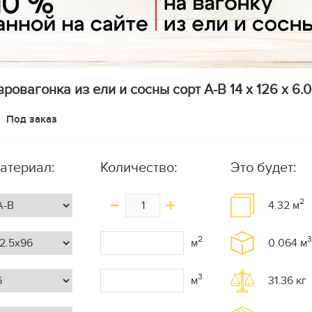
вровагонка из ели и сосны сорт А-В 14 x 126 x 6.0
Под заказ
атериал:
Количество:
Это будет:
2
4.32
м
2
3
м
0.064
м
3
м
31.36
кг