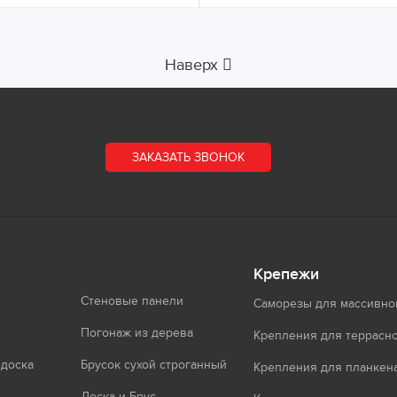
Наверх
ЗАКАЗАТЬ ЗВОНОК
Крепежи
Стеновые панели
Саморезы для массивно
Погонаж из дерева
Крепления для террасно
 доска
Брусок сухой строганный
Крепления для планкен
Доска и Брус