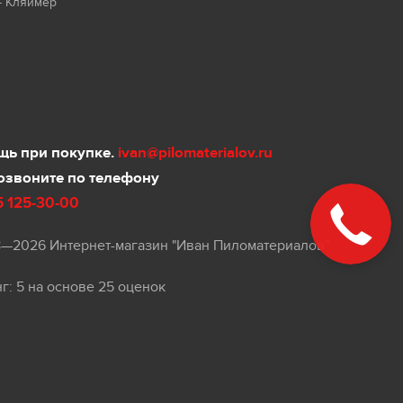
- Кляймер
ь при покупке.
ivan@pilomaterialov.ru
озвоните по телефону
5 125-30-00
8—2026 Интернет-магазин "Иван Пиломатериалов"
нг:
5
на основе
25
оценок