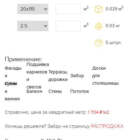
2
3
м
0.029
м
3
м
0.03
кг
5
шт/уп.
Применение:
Подшивка
Фасады
Доски
карнизов
Террасы,
и
Забор
для
и
дорожки
стены
столешницы
Кухня
свесов
и
Балкон
Стены
Потолок
ванная
Справочно, цена за квадратный метр:
1 704 ₽/м2
Хочешь дешевле? Зайди на страницу
РАСПРОДАЖА