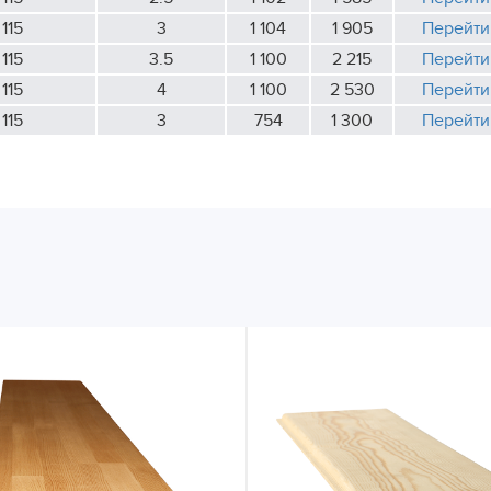
115
3
1 104
1 905
Перейти
115
3.5
1 100
2 215
Перейти
115
4
1 100
2 530
Перейти
115
3
754
1 300
Перейти