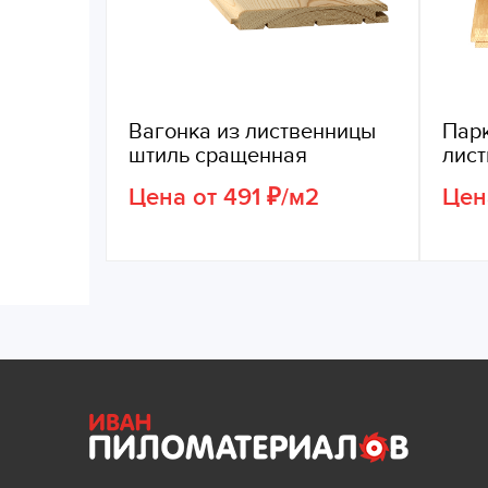
Вагонка из лиственницы
Парк
штиль сращенная
лис
Цена от 491 ₽/м2
Цен