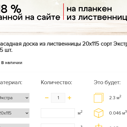
асадная доска из лиственницы 20х115 сорт Экстра
 5 шт.
В наличии
атериал:
Количество:
Это будет:
2
2.3
м
2
3
м
0.046
м
3