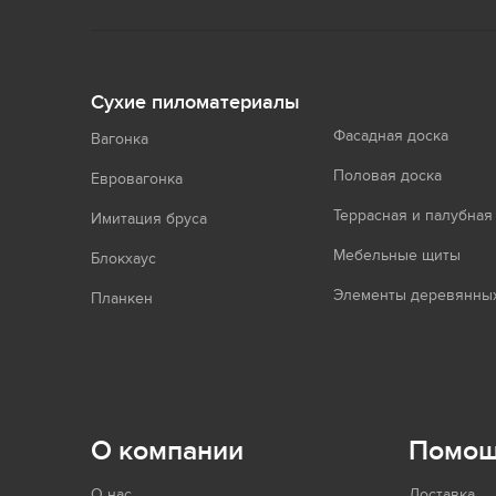
Сухие пиломатериалы
Фасадная доска
Вагонка
Половая доска
Евровагонка
Террасная и палубная
Имитация бруса
Мебельные щиты
Блокхаус
Элементы деревянных
Планкен
О компании
Помо
О нас
Доставка