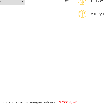
м
0.05
кг
5
шт/уп.
равочно, цена за квадратный метр:
2 300 ₽/м2