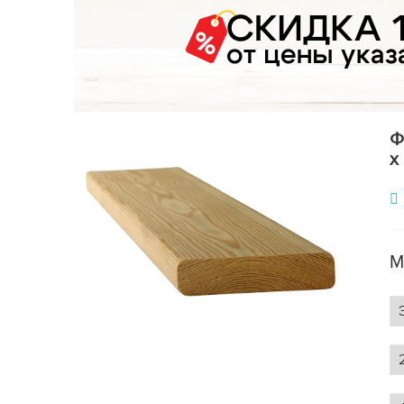
Ф
x
М