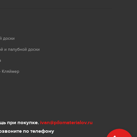
й доски
й и палубной доски
а
- Кляймер
ь при покупке.
ivan@pilomaterialov.ru
озвоните по телефону