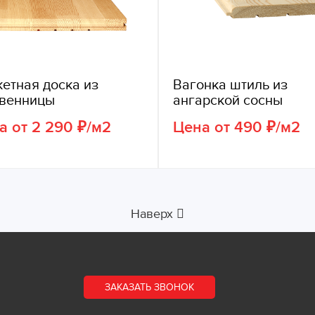
етная доска из
Вагонка штиль из
твенницы
ангарской сосны
а от 2 290 ₽/м2
Цена от 490 ₽/м2
Наверх
ЗАКАЗАТЬ ЗВОНОК