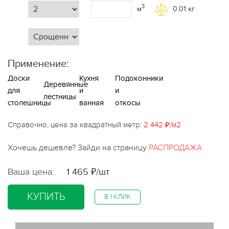
3
м
0.01
кг
Применение:
Доски
Кухня
Подоконники
Деревянные
для
и
и
лестницы
столешницы
ванная
откосы
Справочно, цена за квадратный метр:
2 442 ₽/м2
Хочешь дешевле? Зайди на страницу
РАСПРОДАЖА
Ваша цена:
1 465 ₽/шт
КУПИТЬ
В 1 КЛИК