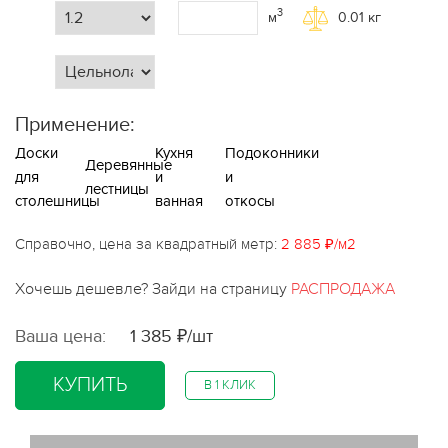
3
м
0.01
кг
Применение:
Доски
Кухня
Подоконники
Деревянные
для
и
и
лестницы
столешницы
ванная
откосы
Справочно, цена за квадратный метр:
2 885 ₽/м2
Хочешь дешевле? Зайди на страницу
РАСПРОДАЖА
Ваша цена:
1 385 ₽/шт
КУПИТЬ
В 1 КЛИК