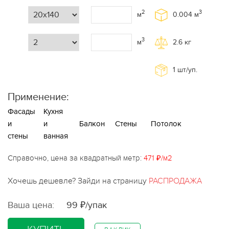
2
3
м
0.004
м
3
м
2.6
кг
1
шт/уп.
Применение:
Фасады
Кухня
и
и
Балкон
Стены
Потолок
стены
ванная
Справочно, цена за квадратный метр:
471 ₽/м2
Хочешь дешевле? Зайди на страницу
РАСПРОДАЖА
Ваша цена:
99 ₽/упак