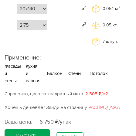
2
3
м
0.054
м
3
м
0.05
кг
7
шт/уп.
Применение:
Фасады
Кухня
и
и
Балкон
Стены
Потолок
стены
ванная
Справочно, цена за квадратный метр:
2 505 ₽/м2
Хочешь дешевле? Зайди на страницу
РАСПРОДАЖА
Ваша цена:
6 750 ₽/упак