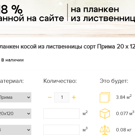
ланкен косой из лиственницы сорт Прима 20 x 120
В наличии
атериал:
Количество:
Это будет:
2
3.84
м
2
3
м
0.077
м
3
м
0.08
кг