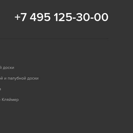
+7 495 125-30-00
й доски
й и палубной доски
а
- Кляймер