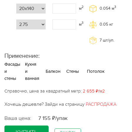
2
3
м
0.054
м
3
м
0.05
кг
7
шт/уп.
Применение:
Фасады
Кухня
и
и
Балкон
Стены
Потолок
стены
ванная
Справочно, цена за квадратный метр:
2 655 ₽/м2
Хочешь дешевле? Зайди на страницу
РАСПРОДАЖА
Ваша цена:
7 155 ₽/упак