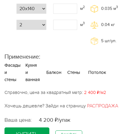
2
3
м
0.035
м
3
м
0.04
кг
5
шт/уп.
Применение:
Фасады
Кухня
и
и
Балкон
Стены
Потолок
стены
ванная
Справочно, цена за квадратный метр:
2 400 ₽/м2
Хочешь дешевле? Зайди на страницу
РАСПРОДАЖА
Ваша цена:
4 200 ₽/упак