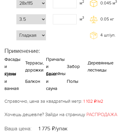
2
3
м
0.045
м
3
м
0.05
кг
4
шт/уп.
Применение:
Фасады
Причалы
Террасы,
Деревянные
и
и
Забор
дорожки
лестницы
стены
бассейны
Кухня
Баня
и
Балкон
и
Полы
ванная
сауна
Справочно, цена за квадратный метр:
1 102 ₽/м2
Хочешь дешевле? Зайди на страницу
РАСПРОДАЖА
Ваша цена:
1 775 ₽/упак