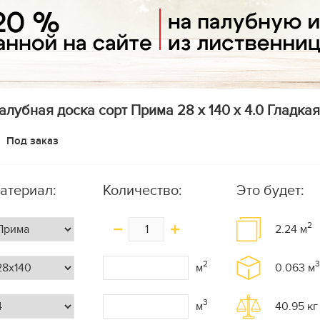
алубная доска сорт Прима 28 x 140 x 4.0 Гладкая 
Под заказ
атериал:
Количество:
Это будет:
2
2.24
м
2
3
м
0.063
м
3
м
40.95
кг