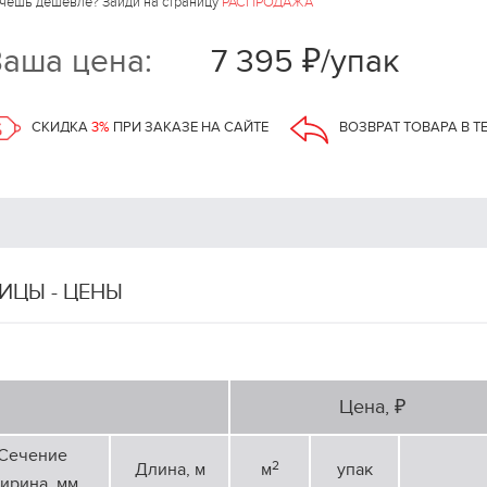
чешь дешевле? Зайди на страницу
РАСПРОДАЖА
аша цена:
7 395 ₽/упак
СКИДКА
3%
ПРИ ЗАКАЗЕ НА САЙТЕ
ВОЗВРАТ ТОВАРА В Т
ИЦЫ - ЦЕНЫ
Цена, ₽
Сечение
2
Длина, м
м
упак
ирина, мм