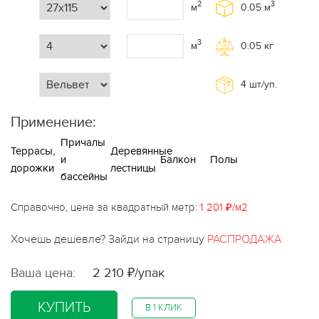
2
3
м
0.05
м
3
м
0.05
кг
4
шт/уп.
Применение:
Причалы
Террасы,
Деревянные
и
Балкон
Полы
дорожки
лестницы
бассейны
Справочно, цена за квадратный метр:
1 201 ₽/м2
Хочешь дешевле? Зайди на страницу
РАСПРОДАЖА
Ваша цена:
2 210 ₽/упак
КУПИТЬ
В 1 КЛИК