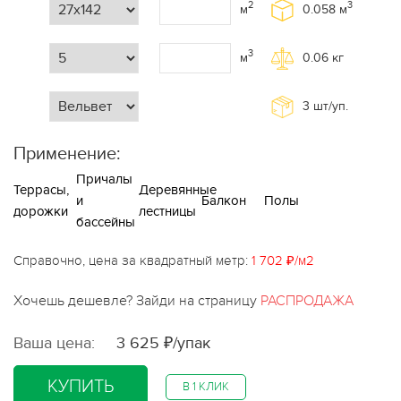
2
3
м
0.058
м
3
м
0.06
кг
3
шт/уп.
Применение:
Причалы
Террасы,
Деревянные
и
Балкон
Полы
дорожки
лестницы
бассейны
Справочно, цена за квадратный метр:
1 702 ₽/м2
Хочешь дешевле? Зайди на страницу
РАСПРОДАЖА
Ваша цена:
3 625 ₽/упак
КУПИТЬ
В 1 КЛИК