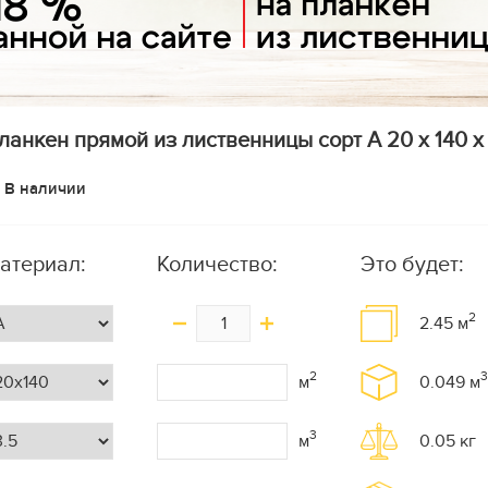
ланкен прямой из лиственницы сорт А 20 x 140 x 3
В наличии
атериал:
Количество:
Это будет:
2
2.45
м
2
3
м
0.049
м
3
м
0.05
кг