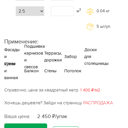
3
м
0.04
кг
5
шт/уп.
Применение:
Подшивка
Фасады
Доски
карнизов
Террасы,
и
Забор
для
и
дорожки
стены
столешницы
Кухня
свесов
и
Балкон
Стены
Потолок
ванная
Справочно, цена за квадратный метр:
1 400 ₽/м2
Хочешь дешевле? Зайди на страницу
РАСПРОДАЖА
Ваша цена:
2 450 ₽/упак