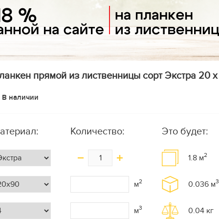
ланкен прямой из лиственницы сорт Экстра 20 x 9
В наличии
атериал:
Количество:
Это будет:
2
1.8
м
2
3
м
0.036
м
3
м
0.04
кг