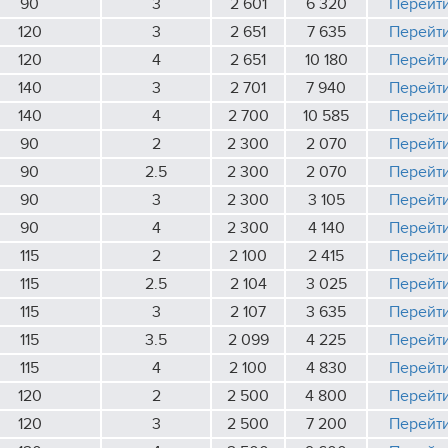
90
3
2 601
6 320
Перейт
120
3
2 651
7 635
Перейт
120
4
2 651
10 180
Перейт
140
3
2 701
7 940
Перейт
140
4
2 700
10 585
Перейт
90
2
2 300
2 070
Перейт
90
2.5
2 300
2 070
Перейт
90
3
2 300
3 105
Перейт
90
4
2 300
4 140
Перейт
115
2
2 100
2 415
Перейт
115
2.5
2 104
3 025
Перейт
115
3
2 107
3 635
Перейт
115
3.5
2 099
4 225
Перейт
115
4
2 100
4 830
Перейт
120
2
2 500
4 800
Перейт
120
3
2 500
7 200
Перейт