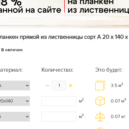
ланкен прямой из лиственницы сорт А 20 x 140 x 5
В наличии
атериал:
Количество:
Это будет:
2
3.5
м
2
3
м
0.07
м
3
м
0.07
кг