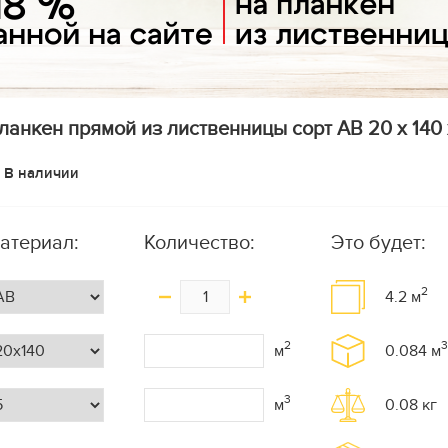
ланкен прямой из лиственницы сорт АВ 20 x 140 x
В наличии
атериал:
Количество:
Это будет:
2
4.2
м
2
3
м
0.084
м
3
м
0.08
кг