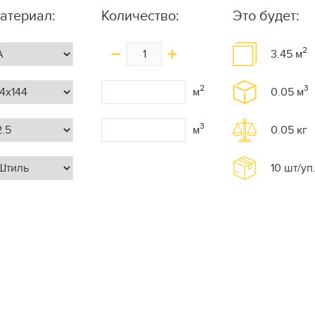
атериал:
Количество:
Это будет:
2
3.45
м
2
3
м
0.05
м
3
м
0.05
кг
10
шт/уп