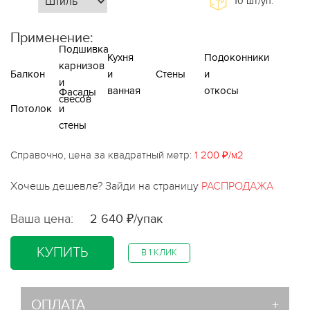
10
шт/уп.
Применение:
Подшивка
Кухня
Подоконники
карнизов
Балкон
и
Стены
и
и
ванная
откосы
Фасады
свесов
Потолок
и
стены
Справочно, цена за квадратный метр:
1 200 ₽/м2
Хочешь дешевле? Зайди на страницу
РАСПРОДАЖА
Ваша цена:
2 640 ₽/упак
КУПИТЬ
В 1 КЛИК
ОПЛАТА