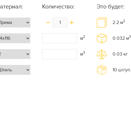
атериал:
Количество:
Это будет:
2
2.2
м
2
3
м
0.032
м
3
м
0.03
кг
10
шт/уп