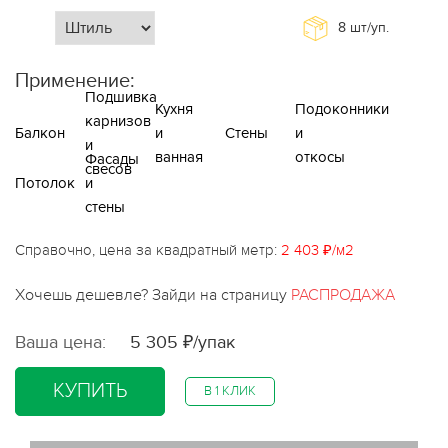
8
шт/уп.
Применение:
Подшивка
Кухня
Подоконники
карнизов
Балкон
и
Стены
и
и
ванная
откосы
Фасады
свесов
Потолок
и
стены
Справочно, цена за квадратный метр:
2 403 ₽/м2
Хочешь дешевле? Зайди на страницу
РАСПРОДАЖА
Ваша цена:
5 305 ₽/упак
КУПИТЬ
В 1 КЛИК